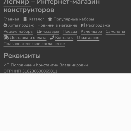
Легмир
– Интернет-магазин
конструкторов
Главная
Каталог
Популярные наборы
Хиты продаж
Новинки в магазине
Распродажа
Редкие наборы
Динозавры
Поезда
Календари
Самолеты
Доставка и оплата
Контакты
О магазине
Пользовательское соглашение
Реквизиты
ИП Половинкин Константин Владимирович
ОГРНИП 316236600069011
Часы работы: ежедневно с 10:00 до 20:00
Краснодарский край, г. Сочи
Контакты
Телефон:
+7 918 615 18 18
Задать вопрос через
telegram
Написать в
whatsapp
Электронная почта:
support@legmir.ru