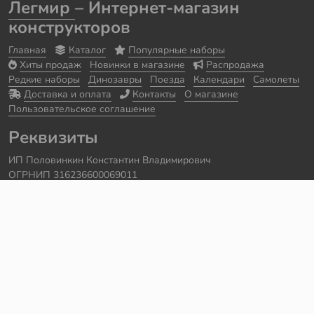
Легмир
– Интернет-магазин
конструкторов
Главная
Каталог
Популярные наборы
Хиты продаж
Новинки в магазине
Распродажа
Редкие наборы
Динозавры
Поезда
Календари
Самолеты
Доставка и оплата
Контакты
О магазине
Пользовательское соглашение
Реквизиты
ИП Половинкин Константин Владимирович
ОГРНИП 316236600069011
Часы работы: ежедневно с 10:00 до 20:00
Краснодарский край, г. Сочи
Контакты
Телефон:
+7 918 615 18 18
Задать вопрос через
telegram
Написать в
whatsapp
Электронная почта:
support@legmir.ru