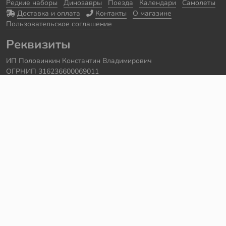
Редкие наборы
Динозавры
Поезда
Календари
Самолеты
Доставка и оплата
Контакты
О магазине
Пользовательское соглашение
Реквизиты
ИП Половинкин Константин Владимирович
ОГРНИП 316236600069011
Часы работы: ежедневно с 10:00 до 20:00
Краснодарский край, г. Сочи
Контакты
Телефон:
+7 918 615 18 18
Задать вопрос через
telegram
Написать в
whatsapp
Электронная почта:
support@legmir.ru
Сайт сделал
Роман Бровин
Все категории