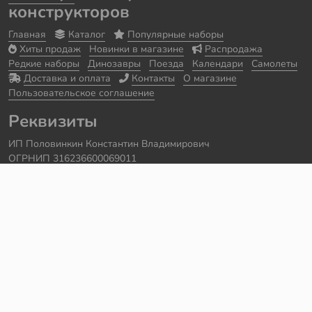
конструкторов
Главная
Каталог
Популярные наборы
Хиты продаж
Новинки в магазине
Распродажа
Редкие наборы
Динозавры
Поезда
Календари
Самолеты
Доставка и оплата
Контакты
О магазине
Пользовательское соглашение
Реквизиты
ИП Половинкин Константин Владимирович
ОГРНИП 316236600069011
Часы работы: ежедневно с 10:00 до 20:00
Краснодарский край, г. Сочи
Контакты
Телефон:
+7 918 615 18 18
Задать вопрос через
telegram
Написать в
whatsapp
Электронная почта:
support@legmir.ru