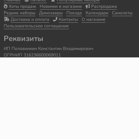
Хиты продаж
Новинки в магазине
Распродажа
Редкие наборы
Динозавры
Поезда
Календари
Самолеты
Доставка и оплата
Контакты
О магазине
Пользовательское соглашение
Реквизиты
ИП Половинкин Константин Владимирович
ОГРНИП 316236600069011
Часы работы: ежедневно с 10:00 до 20:00
Краснодарский край, г. Сочи
Контакты
Телефон:
+7 918 615 18 18
Задать вопрос через
telegram
Написать в
whatsapp
Электронная почта:
support@legmir.ru
Сайт сделал
Роман Бровин