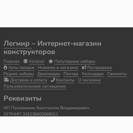
Легмир
– Интернет-магазин
конструкторов
Главная
Каталог
Популярные наборы
Хиты продаж
Новинки в магазине
Распродажа
Редкие наборы
Динозавры
Поезда
Календари
Самолеты
Доставка и оплата
Контакты
О магазине
Пользовательское соглашение
Реквизиты
ИП Половинкин Константин Владимирович
ОГРНИП 316236600069011
Часы работы: ежедневно с 10:00 до 20:00
Краснодарский край, г. Сочи