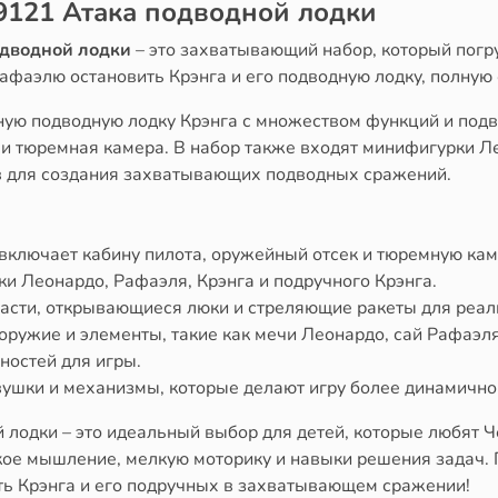
79121 Атака подводной лодки
одводной лодки
– это захватывающий набор, который погр
афаэлю остановить Крэнга и его подводную лодку, полную
нную подводную лодку Крэнга с множеством функций и под
 и тюремная камера. В набор также входят минифигурки Ле
в для создания захватывающих подводных сражений.
 включает кабину пилота, оружейный отсек и тюремную кам
ки Леонардо, Рафаэля, Крэнга и подручного Крэнга.
асти, открывающиеся люки и стреляющие ракеты для реа
 оружие и элементы, такие как мечи Леонардо, сай Рафаэля
ностей для игры.
вушки и механизмы, которые делают игру более динамично
 лодки – это идеальный выбор для детей, которые любят 
ское мышление, мелкую моторику и навыки решения задач.
ть Крэнга и его подручных в захватывающем сражении!