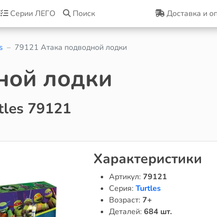
Серии ЛЕГО
Поиск
Доставка и о
s
79121 Атака подводной лодки
ной лодки
tles 79121
Характеристики
Артикул:
79121
Серия:
Turtles
Возраст:
7+
Деталей:
684 шт.