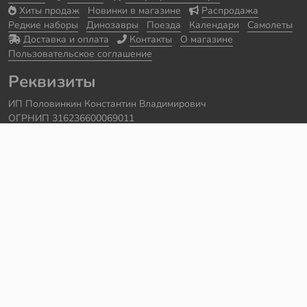
Хиты продаж
Новинки в магазине
Распродажа
Редкие наборы
Динозавры
Поезда
Календари
Самолеты
Доставка и оплата
Контакты
О магазине
Пользовательское соглашение
Реквизиты
ИП Половинкин Константин Владимирович
ОГРНИП 316236600069011
Часы работы: ежедневно с 10:00 до 20:00
Краснодарский край, г. Сочи
Контакты
Телефон:
+7 918 615 18 18
Задать вопрос через
telegram
Написать в
whatsapp
Электронная почта:
support@legmir.ru
Сайт сделал
Роман Бровин
Все категории