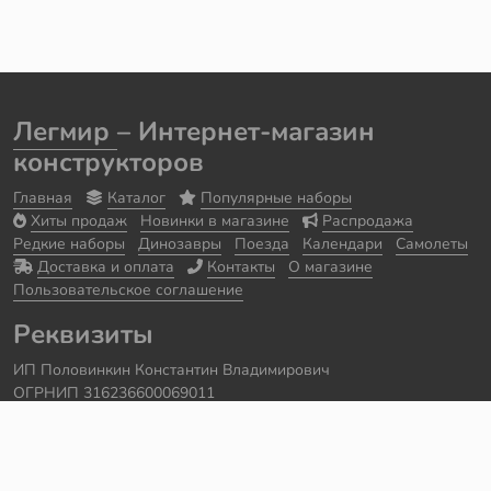
Легмир
– Интернет-магазин
конструкторов
Главная
Каталог
Популярные наборы
Хиты продаж
Новинки в магазине
Распродажа
Редкие наборы
Динозавры
Поезда
Календари
Самолеты
Доставка и оплата
Контакты
О магазине
Пользовательское соглашение
Реквизиты
ИП Половинкин Константин Владимирович
ОГРНИП 316236600069011
Часы работы: ежедневно с 10:00 до 20:00
Краснодарский край, г. Сочи
Контакты