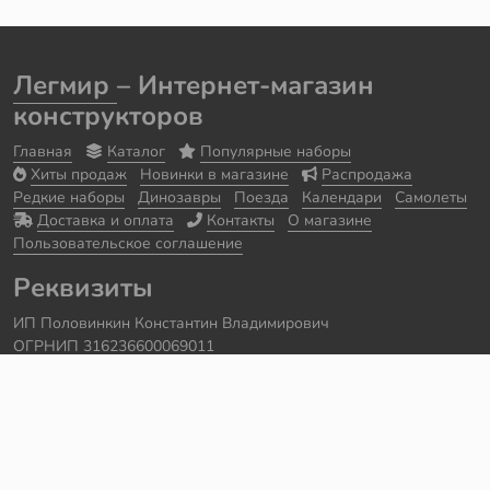
Легмир
– Интернет-магазин
конструкторов
Главная
Каталог
Популярные наборы
Хиты продаж
Новинки в магазине
Распродажа
Редкие наборы
Динозавры
Поезда
Календари
Самолеты
Доставка и оплата
Контакты
О магазине
Пользовательское соглашение
Реквизиты
ИП Половинкин Константин Владимирович
ОГРНИП 316236600069011
Часы работы: ежедневно с 10:00 до 20:00
Краснодарский край, г. Сочи
Контакты
Телефон:
+7 918 615 18 18