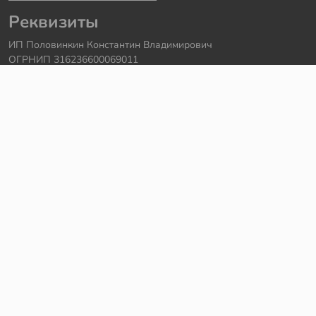
Реквизиты
ИП Половинкин Константин Владимирович
ОГРНИП 316236600069011
Часы работы: ежедневно с 10:00 до 20:00
Краснодарский край, г. Сочи
Контакты
Телефон:
+7 918 615 18 18
Задать вопрос через
telegram
Написать в
whatsapp
Электронная почта:
support@legmir.ru
Сайт сделал
Роман Бровин
Все категории
Ideas
NINJAGO
DREAMZzz
Star Wars
Icons
Super Heroes
City
Creator
Avatar
Technic
Hidden Side
Harry Potter
Jurassic World
Architecture
Коллекционные наборы