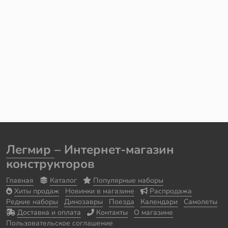
Легмир
– Интернет-магазин
конструкторов
Главная
Каталог
Популярные наборы
Хиты продаж
Новинки в магазине
Распродажа
Редкие наборы
Динозавры
Поезда
Календари
Самолеты
Доставка и оплата
Контакты
О магазине
Пользовательское соглашение