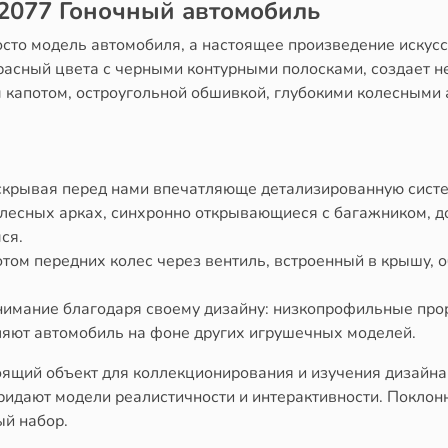
42077 Гоночный автомобиль
осто модель автомобиля, а настоящее произведение искусс
асный цвета с черными контурными полосками, создает н
 капотом, остроугольной обшивкой, глубокими колесными
аскрывая перед нами впечатляюще детализированную сист
лесных арках, синхронно открывающиеся с багажником, д
ся.
том передних колес через вентиль, встроенный в крышу, 
нимание благодаря своему дизайну: низкопрофильные про
ляют автомобиль на фоне других игрушечных моделей.
тоящий объект для коллекционирования и изучения дизайн
идают модели реалистичности и интерактивности. Поклон
ый набор.