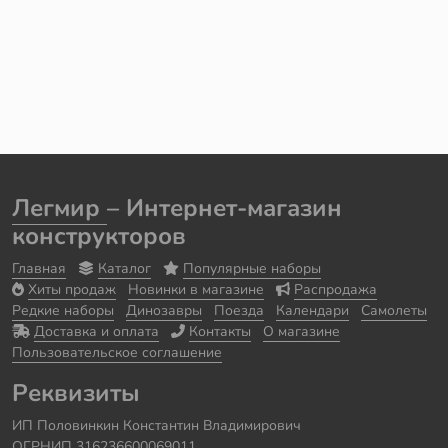
Легмир
– Интернет-магазин
конструкторов
Главная
Каталог
Популярные наборы
Хиты продаж
Новинки в магазине
Распродажа
Редкие наборы
Динозавры
Поезда
Календари
Самолеты
Доставка и оплата
Контакты
О магазине
Пользовательское соглашение
Реквизиты
ИП Половинкин Константин Владимирович
ОГРНИП 316236600069011