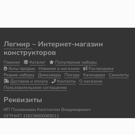
Легмир
– Интернет-магазин
конструкторов
Главная
Каталог
Популярные наборы
Хиты продаж
Новинки в магазине
Распродажа
Редкие наборы
Динозавры
Поезда
Календари
Самолеты
Доставка и оплата
Контакты
О магазине
Пользовательское соглашение
Реквизиты
ИП Половинкин Константин Владимирович
ОГРНИП 316236600069011
Часы работы: ежедневно с 10:00 до 20:00
Краснодарский край, г. Сочи