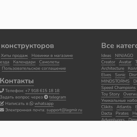
 конструкторов
Все катег
Хиты продаж
Новинки в магазине
Ideas
NINJAGO
езда
Календари
Самолеты
Creator
Avatar
Пользовательское соглашение
Architecture
Кол
Elves
Sonic
Dis
Контакты
MINDSTORMS
D
Speed Champions
Телефон:
+7 918 615 18 18
Toy Story
Overw
Задать вопрос через
telegram
Уникальные наб
Написать в
whatsapp
Clikits
Atlantis
Электронная почта:
support@legmir.ru
Dacta
Pirates
He
Adventurers
Dim
Уцененные набо
Seasonal
Classic