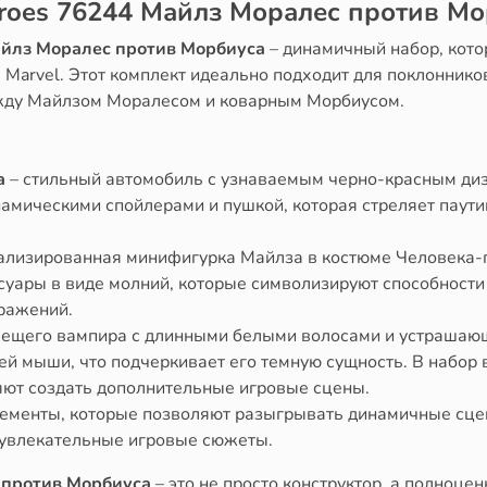
roes 76244 Майлз Моралес против М
айлз Моралес против Морбиуса
– динамичный набор, кото
Marvel. Этот комплект идеально подходит для поклоннико
ежду Майлзом Моралесом и коварным Морбиусом.
а
– стильный автомобиль с узнаваемым черно-красным ди
амическими спойлерами и пушкой, которая стреляет паути
ализированная минифигурка Майлза в костюме Человека-
ссуары в виде молний, которые символизируют способност
сражений.
вещего вампира с длинными белыми волосами и устрашающ
й мыши, что подчеркивает его темную сущность. В набор в
яют создать дополнительные игровые сцены.
лементы, которые позволяют разыгрывать динамичные сц
 увлекательные игровые сюжеты.
 против Морбиуса
– это не просто конструктор, а полноце