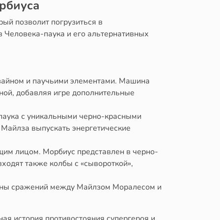
орбиуса
рый позволит погрузиться в
в Человека-паука и его альтернативных
зайном и паучьими элементами. Машина
ной, добавляя игре дополнительные
паука с уникальными черно-красными
и Майлза выпускать энергетические
им лицом. Морбиус представлен в черно-
ходят также колбы с «сывороткой»,
ены сражений между Майлзом Моралесом и
нная история противостояния супергероя и