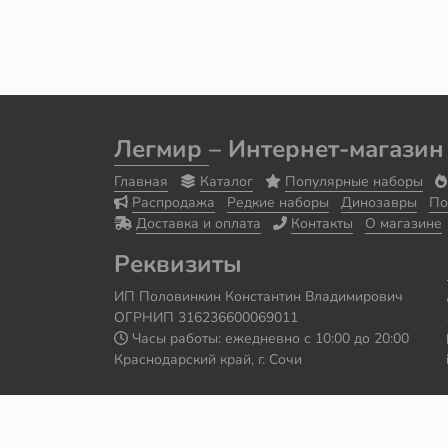
Легмир
– Интернет-магазин
Главная
Каталог
Популярные наборы
Распродажа
Редкие наборы
Динозавры
По
Доставка и оплата
Контакты
О магазине
Реквизиты
ИП Половинкин Константин Владимирович
ОГРНИП 316236600069011
Часы работы: ежедневно с 10:00 до 20:00
Краснодарский край, г. Сочи
Сайт сделал
Роман Бровин