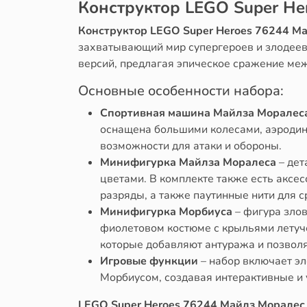
Конструктор LEGO Super He
Конструктор LEGO Super Heroes 76244 М
захватывающий мир супергероев и злодеев 
версий, предлагая эпическое сражение м
Основные особенности набора:
Спортивная машина Майлза Моралес
оснащена большими колесами, аэродин
возможности для атаки и обороны.
Минифигурка Майлза Моралеса
– дет
цветами. В комплекте также есть аксе
разряды, а также паутинные нити для 
Минифигурка Морбиуса
– фигура зло
фиолетовом костюме с крыльями летуче
которые добавляют антуража и позвол
Игровые функции
– набор включает э
Морбиусом, создавая интерактивные и
LEGO Super Heroes 76244 Майлз Моралес