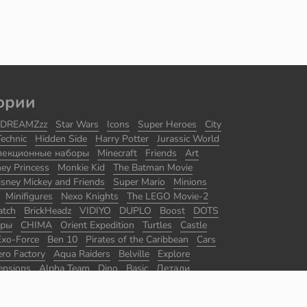
ории
DREAMZzz
Star Wars
Icons
Super Heroes
City
Technic
Hidden Side
Harry Potter
Jurassic World
лекционные наборы
Minecraft
Friends
Art
ney Princess
Monkie Kid
The Batman Movie
isney Mickey and Friends
Super Mario
Minions
Minifigures
Nexo Knights
The LEGO Movie-2
atch
BrickHeadz
VIDIYO
DUPLO
Boost
DOTS
оры
CHIMA
Orient Expedition
Turtles
Castle
Exo-Force
Ben 10
Pirates of the Caribbean
Cars
ro Factory
Aqua Raiders
Belville
Explore
ensions
Alpha Team
Dino
Basic
Детали
ры
Master Builder Academy
Promotional
The Lord of the Rings
Disney
Juniors
Agents