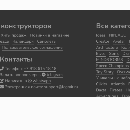
 конструкторов
Все катег
Хиты продаж
Новинки в магазине
Ideas
NINJAGO
езда
Календари
Самолеты
Creator
Avatar
Пользовательское соглашение
Architecture
Кол
Elves
Sonic
Dis
Контакты
MINDSTORMS
D
Speed Champions
Телефон:
+7 918 615 18 18
Toy Story
Overw
Задать вопрос через
telegram
Уникальные наб
Написать в
whatsapp
Clikits
Atlantis
Электронная почта:
support@legmir.ru
Dacta
Pirates
He
Adventurers
Dim
Уцененные набо
Seasonal
Classic
World Racers
Sp
BIONICLE
Prince
The Lone Ranger