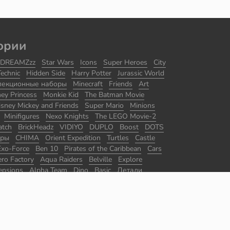
ории
DREAMZzz
Star Wars
Icons
Super Heroes
City
Technic
Hidden Side
Harry Potter
Jurassic World
лекционные наборы
Minecraft
Friends
Art
ney Princess
Monkie Kid
The Batman Movie
isney Mickey and Friends
Super Mario
Minions
Minifigures
Nexo Knights
The LEGO Movie-2
atch
BrickHeadz
VIDIYO
DUPLO
Boost
DOTS
оры
CHIMA
Orient Expedition
Turtles
Castle
Exo-Force
Ben 10
Pirates of the Caribbean
Cars
ro Factory
Aqua Raiders
Belville
Explore
ensions
Alpha Team
Dino
Basic
Детали
ры
Master Builder Academy
Promotional
The Lord of the Rings
Disney
Juniors
Agents
ace
Ultra Agents
Jack Stone
Divers
Racers
 of Persia
Ghostbusters
Sports
BrickLink