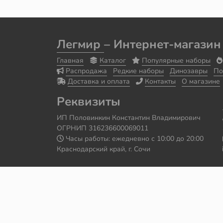
Легмир
– Интернет-магазин
Главная
Каталог
Популярные наборы
Распродажа
Редкие наборы
Динозавры
По
Доставка и оплата
Контакты
О магазине
Реквизиты
ИП Половинкин Константин Владимирович
ОГРНИП 316236600069011
Часы работы: ежедневно с 10:00 до 20:00
Краснодарский край, г. Сочи
Сайт сделал
Роман Бровин