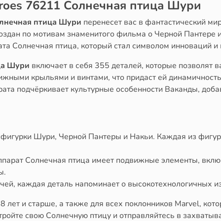
roes 76211 Солнечная птица Шури
олнечная птица Шури
перенесет вас в фантастический мир
создан по мотивам знаменитого фильма о Черной Пантере 
та Солнечная птица, который стал символом инноваций и 
ца Шури
включает в себя 355 деталей, которые позволят 
ными крыльями и винтами, что придаст ей динамичность
рата подчёркивает культурные особенности Ваканды, доба
фигурки Шури, Черной Пантеры и Накьи. Каждая из фигур
парат Солнечная птица имеет подвижные элементы, включ
ы.
чей, каждая деталь напоминает о высокотехнологичных и
 8 лет и старше, а также для всех поклонников Marvel, ко
тройте свою Солнечную птицу и отправляйтесь в захват