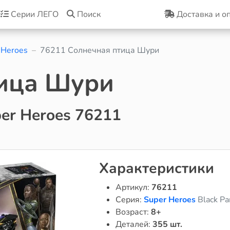
Серии ЛЕГО
Поиск
Доставка и о
 Heroes
76211 Солнечная птица Шури
ица Шури
er Heroes 76211
Характеристики
Артикул:
76211
Серия:
Super Heroes
Black Pa
Возраст:
8+
Деталей:
355 шт.