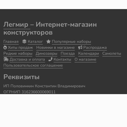
Легмир
– Интернет-магазин
конструкторов
Главная
Каталог
Популярные наборы
Хиты продаж
Новинки в магазине
Распродажа
Редкие наборы
Динозавры
Поезда
Календари
Самолеты
Доставка и оплата
Контакты
О магазине
Пользовательское соглашение
Реквизиты
ИП Половинкин Константин Владимирович
ОГРНИП 316236600069011
Часы работы: ежедневно с 10:00 до 20:00
Краснодарский край, г. Сочи
Контакты
Телефон:
+7 918 615 18 18