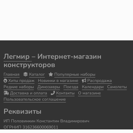
Легмир
– Интернет-магазин
конструкторов
Главная
Каталог
Популярные наборы
Хиты продаж
Новинки в магазине
Распродажа
Редкие наборы
Динозавры
Поезда
Календари
Самолеты
Доставка и оплата
Контакты
О магазине
Пользовательское соглашение
Реквизиты
ИП Половинкин Константин Владимирович
ОГРНИП 316236600069011