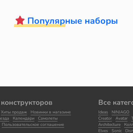
Популярные наборы
 конструкторов
Все катег
Хиты продаж
Новинки в магазине
Ideas
NINJAGO
езда
Календари
Самолеты
Creator
Avatar
Пользовательское соглашение
Architecture
Кол
Elves
Sonic
Dis