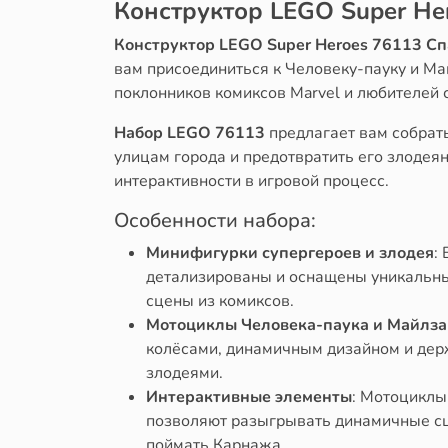
Конструктор LEGO Super He
Конструктор LEGO Super Heroes 76113 Сп
вам присоединиться к Человеку-пауку и Ма
поклонников комиксов Marvel и любителей
Набор LEGO 76113
предлагает вам собрат
улицам города и предотвратить его злодея
интерактивности в игровой процесс.
Особенности набора:
Минифигурки супергероев и злодея
:
детализированы и оснащены уникальны
сцены из комиксов.
Мотоциклы Человека-паука и Майлза
колёсами, динамичным дизайном и держ
злодеями.
Интерактивные элементы
: Мотоциклы
позволяют разыгрывать динамичные сц
поймать Карнажа.