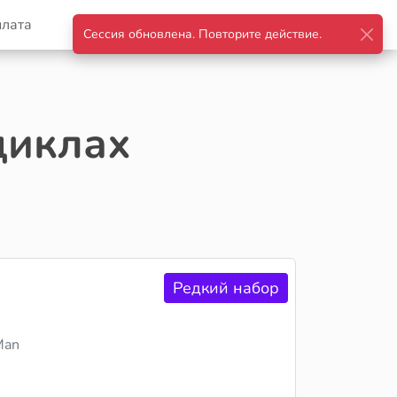
плата
Корзина
Войти
циклах
Редкий набор
Man