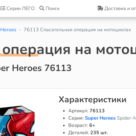
Серии ЛЕГО
Поиск
Доставка и о
 Heroes
76113 Cпасательная операция на мотоциклах
 операция на мото
er Heroes 76113
Характеристики
Артикул:
76113
Серия:
Super Heroes
Spider-
Возраст:
6+
Деталей:
235 шт.