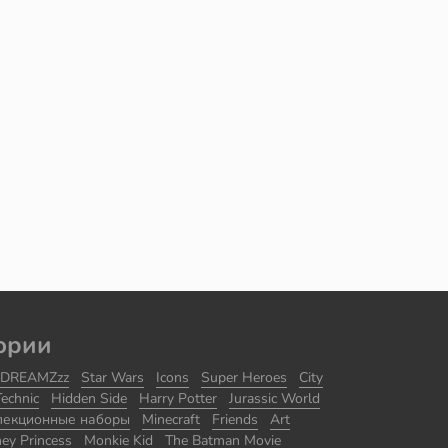
ории
DREAMZzz
Star Wars
Icons
Super Heroes
City
Technic
Hidden Side
Harry Potter
Jurassic World
лекционные наборы
Minecraft
Friends
Art
ney Princess
Monkie Kid
The Batman Movie