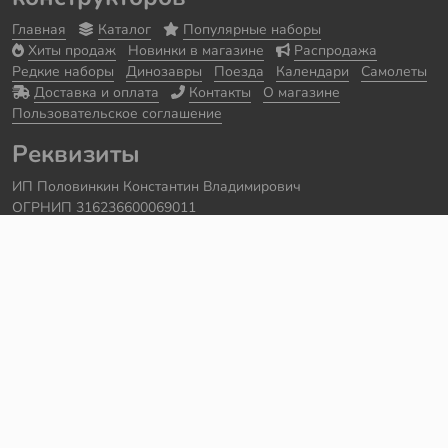
Главная
Каталог
Популярные наборы
Хиты продаж
Новинки в магазине
Распродажа
Редкие наборы
Динозавры
Поезда
Календари
Самолеты
Доставка и оплата
Контакты
О магазине
Пользовательское соглашение
Реквизиты
ИП Половинкин Константин Владимирович
ОГРНИП 316236600069011
Часы работы: ежедневно с 10:00 до 20:00
Краснодарский край, г. Сочи
Контакты
Телефон:
+7 918 615 18 18
Задать вопрос через
telegram
Написать в
whatsapp
Электронная почта:
support@legmir.ru
Сайт сделал
Роман Бровин