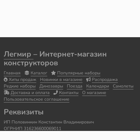
Легмир
– Интернет-магазин
конструкторов
Главная
Каталог
Популярные наборы
Хиты продаж
Новинки в магазине
Распродажа
Редкие наборы
Динозавры
Поезда
Календари
Самолеты
Доставка и оплата
Контакты
О магазине
Пользовательское соглашение
Реквизиты
ИП Половинкин Константин Владимирович
ОГРНИП 316236600069011
Часы работы: ежедневно с 10:00 до 20:00