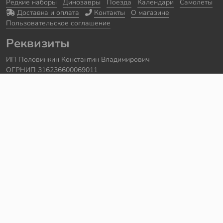
Редкие наборы
Динозавры
Поезда
Календари
Самолеты
Доставка и оплата
Контакты
О магазине
Пользовательское соглашение
Реквизиты
ИП Половинкин Константин Владимирович
ОГРНИП 316236600069011
Часы работы: ежедневно с 10:00 до 20:00
Краснодарский край, г. Сочи
Контакты
Телефон:
+7 918 615 18 18
Задать вопрос через
telegram
Написать в
whatsapp
Электронная почта:
support@legmir.ru
Сайт сделал
Роман Бровин
Все категории
Ideas
NINJAGO
DREAMZzz
Star Wars
Icons
Super Heroes