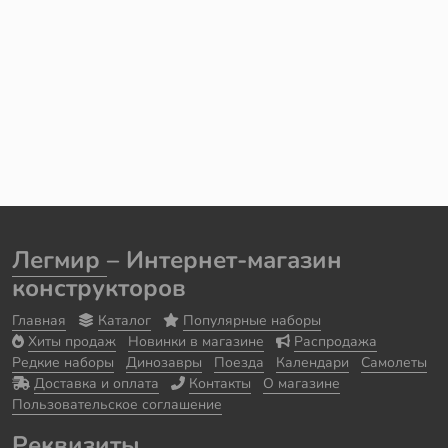
Легмир
– Интернет-магазин
конструкторов
Главная
Каталог
Популярные наборы
Хиты продаж
Новинки в магазине
Распродажа
Редкие наборы
Динозавры
Поезда
Календари
Самолеты
Доставка и оплата
Контакты
О магазине
Пользовательское соглашение
Реквизиты