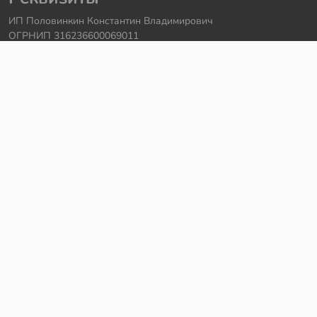
ИП Половинкин Константин Владимирович
ОГРНИП 316236600069011
Часы работы: ежедневно с 10:00 до 20:00
Краснодарский край, г. Сочи
Контакты
Телефон:
+7 918 615 18 18
Задать вопрос через
telegram
Написать в
whatsapp
Электронная почта:
support@legmir.ru
Сайт сделал
Роман Бровин
Все категории
Ideas
NINJAGO
DREAMZzz
Star Wars
Icons
Super Heroes
City
Creator
Avatar
Technic
Hidden Side
Harry Potter
Jurassic World
Architecture
Коллекционные наборы
Minecraft
Friends
Art
Elves
Sonic
Disney Princess
Monkie Kid
The Batman Movie
MINDSTORMS