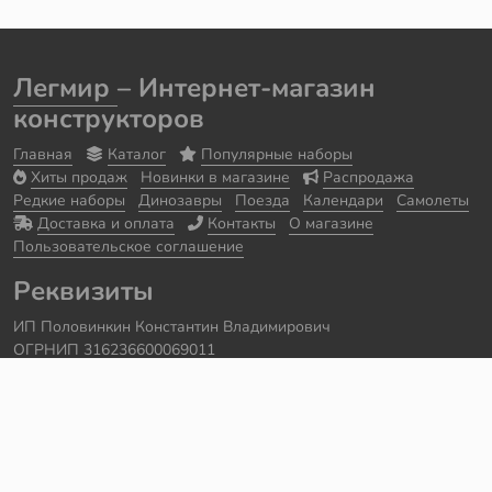
Легмир
– Интернет-магазин
конструкторов
Главная
Каталог
Популярные наборы
Хиты продаж
Новинки в магазине
Распродажа
Редкие наборы
Динозавры
Поезда
Календари
Самолеты
Доставка и оплата
Контакты
О магазине
Пользовательское соглашение
Реквизиты
ИП Половинкин Константин Владимирович
ОГРНИП 316236600069011
Часы работы: ежедневно с 10:00 до 20:00
Краснодарский край, г. Сочи
Контакты
Телефон:
+7 918 615 18 18