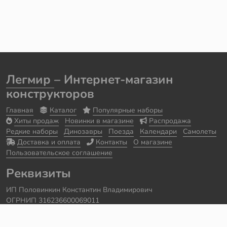
Легмир
– Интернет-магазин
конструкторов
Главная
Каталог
Популярные наборы
Хиты продаж
Новинки в магазине
Распродажа
Редкие наборы
Динозавры
Поезда
Календари
Самолеты
Доставка и оплата
Контакты
О магазине
Пользовательское соглашение
Реквизиты
ИП Половинкин Константин Владимирович
ОГРНИП 316236600069011
Часы работы: ежедневно с 10:00 до 20:00
Краснодарский край, г. Сочи