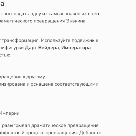
ра
т воссоздать одну из самых знаковых сцен
драматического превращения Энакина
ит трансформация. Используйте подвижные
инифигурки
Дарт Вейдера
,
Императора
стью.
вращения к другому.
ализирована и оснащена соответствующими
Империи.
», разыгрывая драматическое превращение
я эффектный процесс превращения. Добавьте