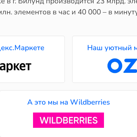
 в г. Билунд производится 23 млрд. эл
млн. элементов в час и 40 000 – в минуту
екс.Маркете
Наш уютный м
А это мы на Wildberries