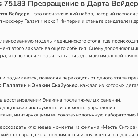
s 75183 Превращение в Дарта Вейде
рта Вейдера
– это впечатляющий набор, который позволяе
 атмосферу Галактической Империи и станьте свидетелем 
тализированную модель медицинского стола, где происход
мент этого захватывающего события. Сцену дополняют м
ера
, что позволяет разыграть эпизод с максимальной точно
я и поднимается, позволяя переходить от одного этапа пре
р Палпатин
и
Энакин Скайуокер
, каждая из которых дет
в восстановлении Энакина после тяжелых ранений.
медицинские инструменты и элементы управления.
нтами, имитирующими высокотехнологичную лабораторию 
 воссоздать ключевые моменты из фильма «Месть Ситхов
кий стол вращается, поднимается и опускается, создава