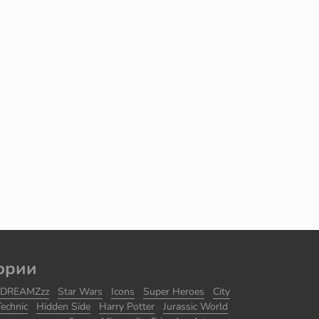
ории
DREAMZzz
Star Wars
Icons
Super Heroes
City
Technic
Hidden Side
Harry Potter
Jurassic World