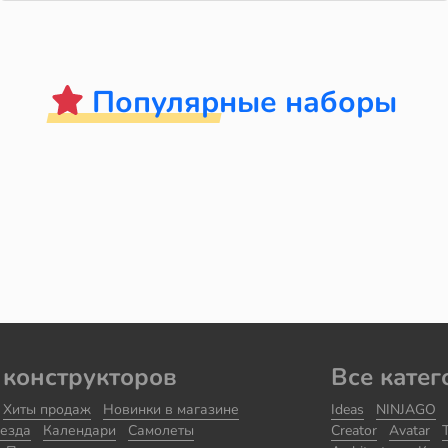
Популярные наборы
 конструкторов
Все катег
Хиты продаж
Новинки в магазине
Ideas
NINJAGO
езда
Календари
Самолеты
Creator
Avatar