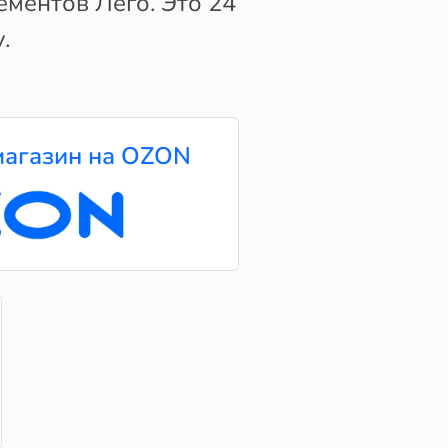
ементов Лего. Это 24
.
агазин на OZON