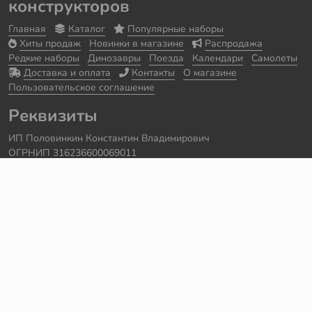
конструкторов
Главная
Каталог
Популярные наборы
Хиты продаж
Новинки в магазине
Распродажа
Редкие наборы
Динозавры
Поезда
Календари
Самолеты
Доставка и оплата
Контакты
О магазине
Пользовательское соглашение
Реквизиты
ИП Половинкин Константин Владимирович
ОГРНИП 316236600069011
Часы работы: ежедневно с 10:00 до 20:00
Краснодарский край, г. Сочи
Контакты
Телефон:
+7 918 615 18 18
Задать вопрос через
telegram
Написать в
whatsapp
Электронная почта:
support@legmir.ru