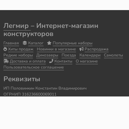
Легмир
– Интернет-магазин
конструкторов
Главная
Каталог
Популярные наборы
Хиты продаж
Новинки в магазине
Распродажа
Редкие наборы
Динозавры
Поезда
Календари
Самолеты
Доставка и оплата
Контакты
О магазине
Пользовательское соглашение
Реквизиты
ИП Половинкин Константин Владимирович
ОГРНИП 316236600069011
Часы работы: ежедневно с 10:00 до 20:00
Краснодарский край, г. Сочи
Контакты
Телефон:
+7 918 615 18 18