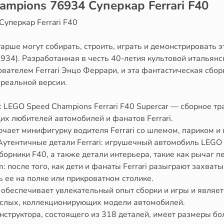
mpions 76934 Суперкар Ferrari F40
уперкар Ferrari F40
старше могут собирать, строить, играть и демонстрироват
6934). Разработанная в честь 40-летия культовой итальян
вателем Ferrari Энцо Феррари, и эта фантастическая сбор
 реальной версии.
: LEGO Speed Champions Ferrari F40 Supercar — сборное т
щих любителей автомобилей и фанатов Ferrari.
ючает минифигурку водителя Ferrari со шлемом, париком и
• Аутентичные детали Ferrari: игрушечный автомобиль LEG
борники F40, а также детали интерьера, такие как рычаг 
m: после того, как дети и фанаты Ferrari разыграют захв
ть ее на полке или прикроватном столике.
й обеспечивает увлекательный опыт сборки и игры и являе
зрослых, коллекционирующих модели автомобилей.
структора, состоящего из 318 деталей, имеет размеры боле