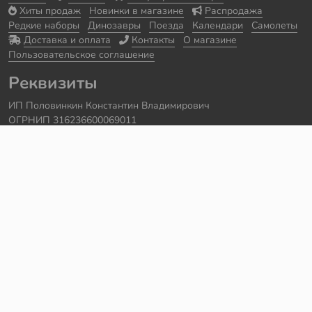
Хиты продаж
Новинки в магазине
Распродажа
Редкие наборы
Динозавры
Поезда
Календари
Самолеты
Доставка и оплата
Контакты
О магазине
Пользовательское соглашение
Реквизиты
ИП Половинкин Константин Владимирович
ОГРНИП 316236600069011
Часы работы: ежедневно с 10:00 до 20:00
Краснодарский край, г. Сочи
Контакты
Телефон:
+7 918 615 18 18
Задать вопрос через
telegram
Написать в
whatsapp
Электронная почта:
support@legmir.ru
Сайт сделал
Роман Бровин
Все категории