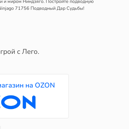
ми и миром Ниндзяго. Постройте подводную
 Ninjago 71756 Подводный Дар Судьбы!
грой с Лего.
агазин на OZON