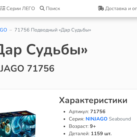
Серии ЛЕГО
Поиск
Доставка и о
AGO
71756 Подводный «Дар Судьбы»
Дар Судьбы»
NJAGO 71756
Характеристики
Артикул:
71756
Серия:
NINJAGO
Seabound
Возраст:
9+
Деталей:
1159 шт.