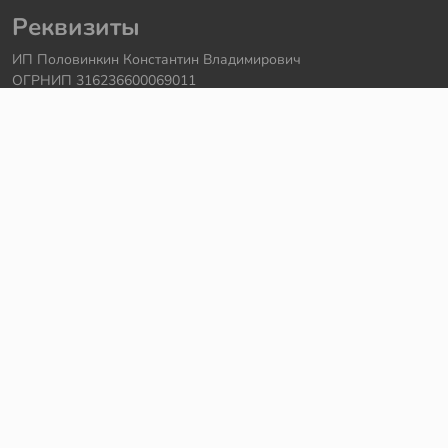
Реквизиты
ИП Половинкин Константин Владимирович
ОГРНИП 316236600069011
Часы работы: ежедневно с 10:00 до 20:00
Краснодарский край, г. Сочи
Контакты
Телефон:
+7 918 615 18 18
Задать вопрос через
telegram
Написать в
whatsapp
Электронная почта:
support@legmir.ru
Сайт сделал
Роман Бровин
Все категории
Ideas
NINJAGO
DREAMZzz
Star Wars
Icons
Super Heroes
City
Creator
Avatar
Technic
Hidden Side
Harry Potter
Jurassic World
Architecture
Коллекционные наборы