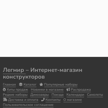
Легмир
– Интернет-магазин
конструкторов
Главная
Каталог
Популярные наборы
Хиты продаж
Новинки в магазине
Распродажа
Редкие наборы
Динозавры
Поезда
Календари
Самолеты
Доставка и оплата
Контакты
О магазине
Пользовательское соглашение