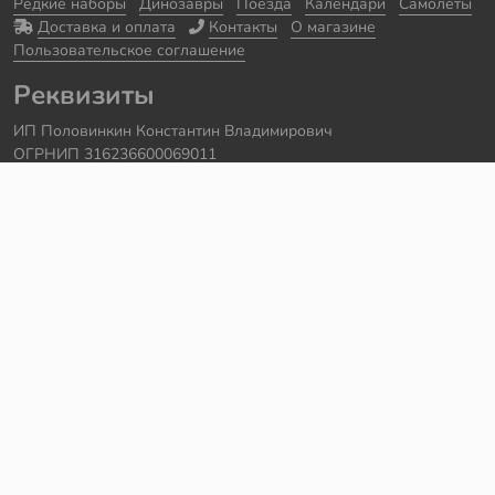
Редкие наборы
Динозавры
Поезда
Календари
Самолеты
Доставка и оплата
Контакты
О магазине
Пользовательское соглашение
Реквизиты
ИП Половинкин Константин Владимирович
ОГРНИП 316236600069011
Часы работы: ежедневно с 10:00 до 20:00
Краснодарский край, г. Сочи
Контакты
Телефон:
+7 918 615 18 18
Задать вопрос через
telegram
Написать в
whatsapp
Электронная почта:
support@legmir.ru
Сайт сделал
Роман Бровин
Все категории
Ideas
NINJAGO
DREAMZzz
Star Wars
Icons
Super Heroes