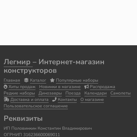
Легмир
– Интернет-магазин
конструкторов
Главная
Каталог
Популярные наборы
Хиты продаж
Новинки в магазине
Распродажа
Редкие наборы
Динозавры
Поезда
Календари
Самолеты
Доставка и оплата
Контакты
О магазине
Пользовательское соглашение
Реквизиты
ИП Половинкин Константин Владимирович
ОГРНИП 316236600069011