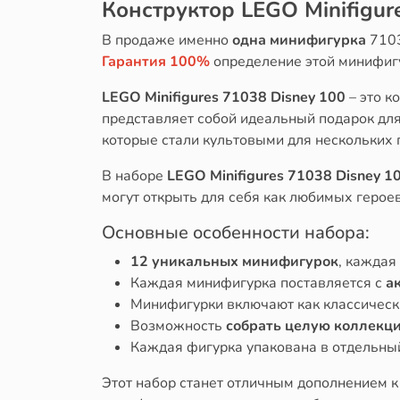
Конструктор LEGO Minifigu
В продаже именно
одна минифигурка
7103
Гарантия 100%
определение этой минифиг
LEGO Minifigures 71038 Disney 100
– это к
представляет собой идеальный подарок дл
которые стали культовыми для нескольких 
В наборе
LEGO Minifigures 71038 Disney 1
могут открыть для себя как любимых герое
Основные особенности набора:
12 уникальных минифигурок
, каждая
Каждая минифигурка поставляется с
а
Минифигурки включают как классическ
Возможность
собрать целую коллекц
Каждая фигурка упакована в отдельны
Этот набор станет отличным дополнением к