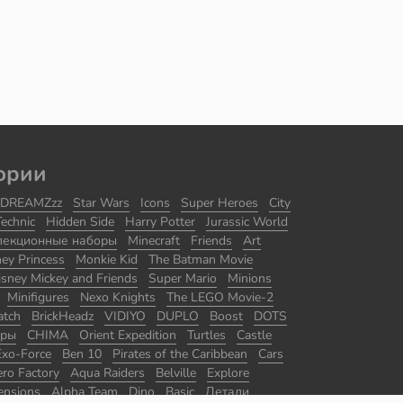
ории
DREAMZzz
Star Wars
Icons
Super Heroes
City
Technic
Hidden Side
Harry Potter
Jurassic World
лекционные наборы
Minecraft
Friends
Art
ney Princess
Monkie Kid
The Batman Movie
isney Mickey and Friends
Super Mario
Minions
Minifigures
Nexo Knights
The LEGO Movie-2
atch
BrickHeadz
VIDIYO
DUPLO
Boost
DOTS
оры
CHIMA
Orient Expedition
Turtles
Castle
Exo-Force
Ben 10
Pirates of the Caribbean
Cars
ro Factory
Aqua Raiders
Belville
Explore
ensions
Alpha Team
Dino
Basic
Детали