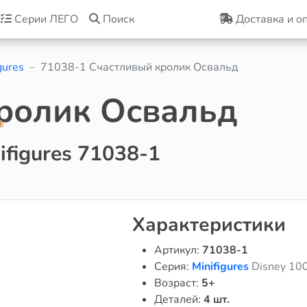
Серии ЛЕГО
Поиск
Доставка и о
gures
71038-1 Cчастливый кролик Освальд
ролик Освальд
figures 71038-1
Характеристики
Артикул:
71038-1
Серия:
Minifigures
Disney 10
Возраст:
5+
Деталей:
4 шт.