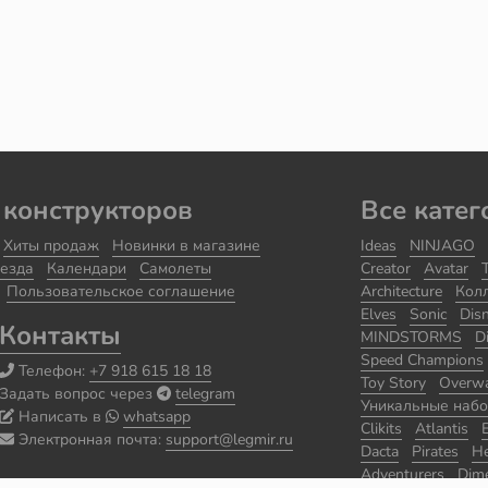
 конструкторов
Все катег
Хиты продаж
Новинки в магазине
Ideas
NINJAGO
езда
Календари
Самолеты
Creator
Avatar
Пользовательское соглашение
Architecture
Кол
Elves
Sonic
Dis
Контакты
MINDSTORMS
D
Speed Champions
Телефон:
+7 918 615 18 18
Toy Story
Overw
Задать вопрос через
telegram
Уникальные наб
Написать в
whatsapp
Clikits
Atlantis
Электронная почта:
support@legmir.ru
Dacta
Pirates
He
Adventurers
Dim