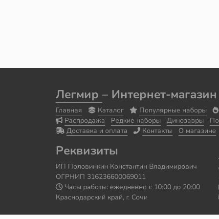
Легмир
– Интернет-магазин
Главная
Каталог
Популярные наборы
Распродажа
Редкие наборы
Динозавры
По
Доставка и оплата
Контакты
О магазине
Реквизиты
ИП Половинкин Константин Владимирович
ОГРНИП 316236600069011
Часы работы: ежедневно с 10:00 до 20:00
Краснодарский край, г. Сочи