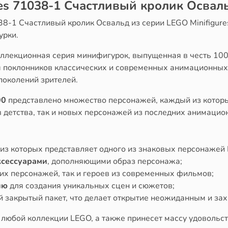
res 71038-1 Cчастливый кролик Освал
8-1 Cчастливый кролик Освальд из серии LEGO Minifigure
урки.
оллекционная серия минифигурок, выпущенная в честь 100
я поклонников классических и современных анимационных
поколений зрителей.
00
представлено множество персонажей, каждый из которы
в детства, так и новых персонажей из последних анимаци
 из которых представляет одного из знаковых персонажей 
ксессуарами
, дополняющими образ персонажа;
их персонажей, так и героев из современных фильмов;
ию
для создания уникальных сцен и сюжетов;
й закрытый пакет, что делает открытие неожиданным и з
 любой коллекции LEGO, а также принесет массу удовольст