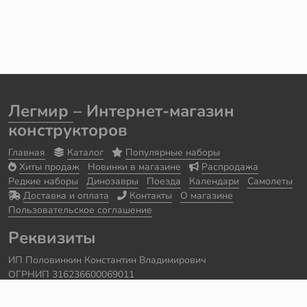
Легмир
– Интернет-магазин
конструкторов
Главная
Каталог
Популярные наборы
Хиты продаж
Новинки в магазине
Распродажа
Редкие наборы
Динозавры
Поезда
Календари
Самолеты
Доставка и оплата
Контакты
О магазине
Пользовательское соглашение
Реквизиты
ИП Половинкин Константин Владимирович
ОГРНИП 316236600069011
Часы работы: ежедневно с 10:00 до 20:00
Краснодарский край, г. Сочи