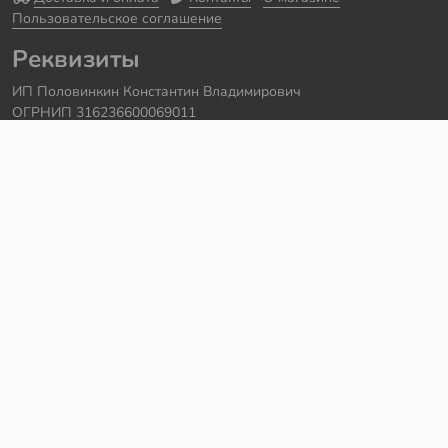
Пользовательское соглашение
Реквизиты
ИП Половинкин Константин Владимирович
ОГРНИП 316236600069011
Часы работы: ежедневно с 10:00 до 20:00
Краснодарский край, г. Сочи
Контакты
Телефон:
+7 918 615 18 18
Задать вопрос через
telegram
Написать в
whatsapp
Электронная почта:
support@legmir.ru
Сайт сделал
Роман Бровин
Все категории
Ideas
NINJAGO
DREAMZzz
Star Wars
Icons
Super Heroes
City
Creator
Avatar
Technic
Hidden Side
Harry Potter