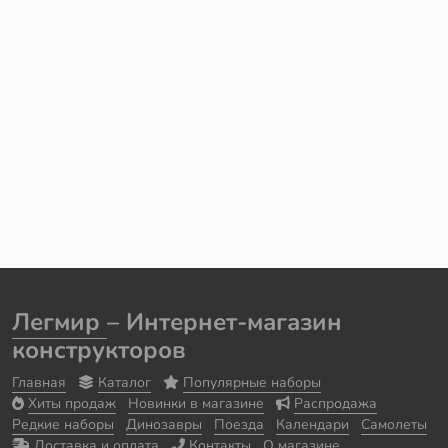
Легмир
– Интернет-магазин
конструкторов
Главная
Каталог
Популярные наборы
Хиты продаж
Новинки в магазине
Распродажа
Редкие наборы
Динозавры
Поезда
Календари
Самолеты
Доставка и оплата
Контакты
О магазине