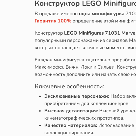
Конструктор LEGO Minifigur
В продаже именно
одна минифигурка
710
Гарантия 100%
определение этой минифиг
Конструктор
LEGO Minifigures 71031 Marvel
популярными персонажами из сериалов Marv
которых воплощает ключевые моменты кин
Каждая минифигурка тщательно проработан
Максимофф, Вижн, Локи и Сильви. Конструк
возможность дополнить или начать свою к
Ключевые особенности:
Эксклюзивные персонажи:
Набор вклю
приобретением для коллекционеров.
Высокая детализация:
Высокий уровень
кинематографических прототипов.
Качество материалов:
Использование к
коллекционирования.