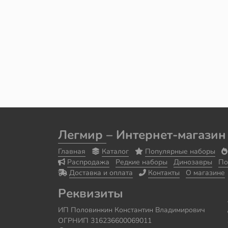
Легмир
– Интернет-магазин
Главная
Каталог
Популярные наборы
Распродажа
Редкие наборы
Динозавры
По
Доставка и оплата
Контакты
О магазине
Реквизиты
ИП Половинкин Константин Владимирович
ОГРНИП 316236600069011