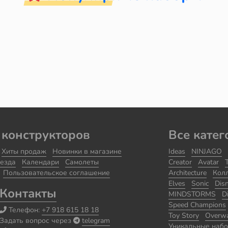
 конструкторов
Все катег
Хиты продаж
Новинки в магазине
Ideas
NINJAGO
езда
Календари
Самолеты
Creator
Avatar
Пользовательское соглашение
Architecture
Кол
Elves
Sonic
Dis
Контакты
MINDSTORMS
D
Speed Champions
Телефон:
+7 918 615 18 18
Toy Story
Overw
Задать вопрос через
telegram
Уникальные наб