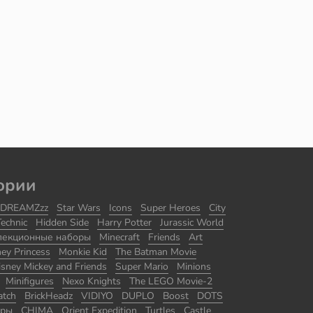
ории
DREAMZzz
Star Wars
Icons
Super Heroes
City
Technic
Hidden Side
Harry Potter
Jurassic World
лекционные наборы
Minecraft
Friends
Art
ney Princess
Monkie Kid
The Batman Movie
isney Mickey and Friends
Super Mario
Minions
Minifigures
Nexo Knights
The LEGO Movie-2
atch
BrickHeadz
VIDIYO
DUPLO
Boost
DOTS
оры
CHIMA
Orient Expedition
Turtles
Castle