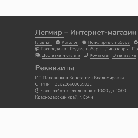
Легмир
– Интернет-магазин
Главная
Каталог
Популярные наборы
Распродажа
Редкие наборы
Динозавры
По
Доставка и оплата
Контакты
О магазине
Реквизиты
ИП Половинкин Константин Владимирович
ОГРНИП 316236600069011
Часы работы: ежедневно с 10:00 до 20:00
Краснодарский край, г. Сочи
Сайт сделал
Роман Бровин