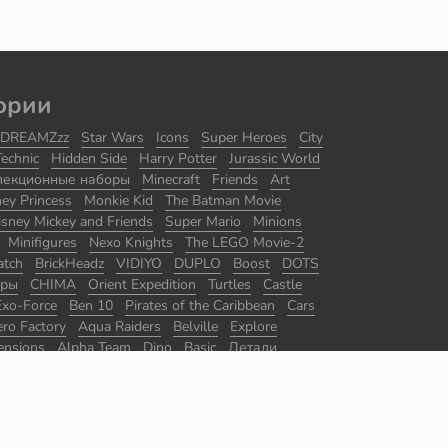
ории
DREAMZzz
Star Wars
Icons
Super Heroes
City
Technic
Hidden Side
Harry Potter
Jurassic World
лекционные наборы
Minecraft
Friends
Art
ney Princess
Monkie Kid
The Batman Movie
isney Mickey and Friends
Super Mario
Minions
Minifigures
Nexo Knights
The LEGO Movie-2
atch
BrickHeadz
VIDIYO
DUPLO
Boost
DOTS
оры
CHIMA
Orient Expedition
Turtles
Castle
Exo-Force
Ben 10
Pirates of the Caribbean
Cars
ro Factory
Aqua Raiders
Belville
Explore
ensions
Alpha Team
Dino
Basic
Детали
ры
Master Builder Academy
Promotional
The Lord of the Rings
Disney
Juniors
Agents
ace
Ultra Agents
Jack Stone
Divers
Racers
 of Persia
Ghostbusters
Sports
BrickLink