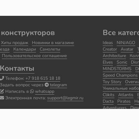
 конструкторов
Все катег
Хиты продаж
Новинки в магазине
Ideas
NINJAGO
езда
Календари
Самолеты
Creator
Avatar
Пользовательское соглашение
Architecture
Кол
Elves
Sonic
Dis
Контакты
MINDSTORMS
D
Speed Champions
Телефон:
+7 918 615 18 18
Toy Story
Overw
Задать вопрос через
telegram
Уникальные наб
Написать в
whatsapp
Clikits
Atlantis
Электронная почта:
support@legmir.ru
Dacta
Pirates
He
Adventurers
Dim
Уцененные набо
Seasonal
Classic
World Racers
Sp
BIONICLE
Prince