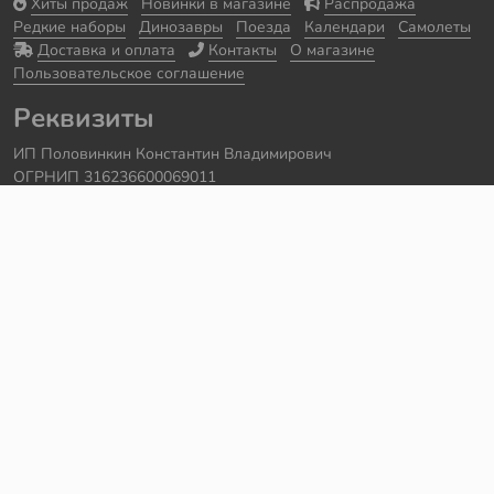
Хиты продаж
Новинки в магазине
Распродажа
Редкие наборы
Динозавры
Поезда
Календари
Самолеты
Доставка и оплата
Контакты
О магазине
Пользовательское соглашение
Реквизиты
ИП Половинкин Константин Владимирович
ОГРНИП 316236600069011
Часы работы: ежедневно с 10:00 до 20:00
Краснодарский край, г. Сочи
Контакты
Телефон:
+7 918 615 18 18
Задать вопрос через
telegram
Написать в
whatsapp
Электронная почта:
support@legmir.ru
Сайт сделал
Роман Бровин
Все категории