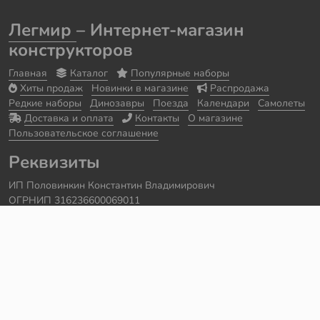
Легмир
– Интернет-магазин
конструкторов
Главная
Каталог
Популярные наборы
Хиты продаж
Новинки в магазине
Распродажа
Редкие наборы
Динозавры
Поезда
Календари
Самолеты
Доставка и оплата
Контакты
О магазине
Пользовательское соглашение
Реквизиты
ИП Половинкин Константин Владимирович
ОГРНИП 316236600069011
Часы работы: ежедневно с 10:00 до 20:00
Краснодарский край, г. Сочи
Контакты
Телефон:
+7 918 615 18 18
Задать вопрос через
telegram
Написать в
whatsapp