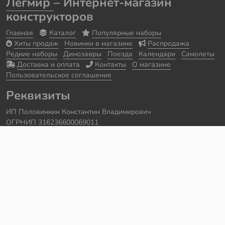
Легмир
– Интернет-магазин
конструкторов
Главная
Каталог
Популярные наборы
Хиты продаж
Новинки в магазине
Распродажа
Редкие наборы
Динозавры
Поезда
Календари
Самолеты
Доставка и оплата
Контакты
О магазине
Пользовательское соглашение
Реквизиты
ИП Половинкин Константин Владимирович
ОГРНИП 316236600069011
Часы работы: ежедневно с 10:00 до 20:00
Краснодарский край, г. Сочи
Контакты
Телефон:
+7 918 615 18 18
Задать вопрос через
telegram
Написать в
whatsapp
Электронная почта:
support@legmir.ru