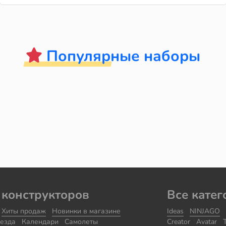
Популярные наборы
 конструкторов
Все катег
Хиты продаж
Новинки в магазине
Ideas
NINJAGO
езда
Календари
Самолеты
Creator
Avatar