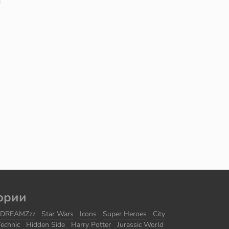
ории
DREAMZzz
Star Wars
Icons
Super Heroes
City
Technic
Hidden Side
Harry Potter
Jurassic World