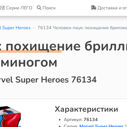
Серии ЛЕГО
Поиск
Доставка и о
l Super Heroes
76134 Человек-паук: похищение брилли
: похищение брилл
ьминогом
vel Super Heroes 76134
Характеристики
Артикул:
76134
Серия:
Marvel Super Heroes
S