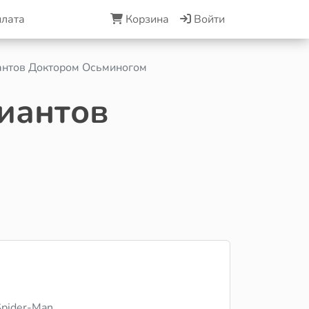
плата
Корзина
Войти
антов Доктором Осьминогом
иантов
pider-Man