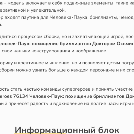
а
– модель включает в себя подвижные элементы, такие к
терактивной и увлекательной.
ор входят паутина для Человека-Паука, бриллианты, чемод
.
адиться процессом сборки, но и захватывающей игрой, во
Человек-Паук: похищение бриллиантов Доктором Осьми
я свои навыки конструирования и воображение.
орику и креативное мышление, но и позволяет детям погру
 сборки можно узнать больше о каждом персонаже и их спо
сть стать частью команды супергероев и принять участи
Heroes 76134 Человек-Паук: похищение бриллиантов Д
рый принесёт радость и вдохновение на долгие часы игры и
Информационный блок