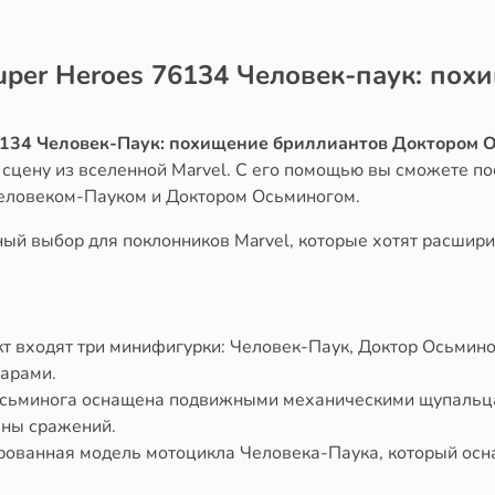
uper Heroes 76134 Человек-паук: по
76134 Человек-Паук: похищение бриллиантов Доктором 
 сцену из вселенной Marvel. С его помощью вы сможете п
еловеком-Пауком и Доктором Осьминогом.
ый выбор для поклонников Marvel, которые хотят расшири
кт входят три минифигурки: Человек-Паук, Доктор Осьмин
арами.
Осьминога оснащена подвижными механическими щупальца
ены сражений.
рованная модель мотоцикла Человека-Паука, который осн