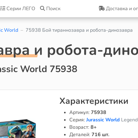
Серии ЛЕГО
Поиск
Доставка и о
ic World
75938 Бой тираннозавра и робота-динозавра
авра и робота-дин
ssic World 75938
Характеристики
Артикул:
75938
Серия:
Jurassic World
Legend 
Возраст:
8+
Деталей:
716 шт.