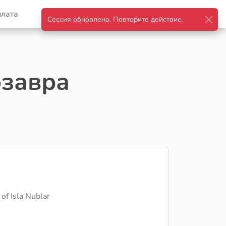
плата
Корзина
Войти
озавра
of Isla Nublar