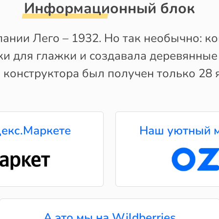
Информационный блок
пании Лего – 1932. Но так необычно: к
ки для глажки и создавала деревянные
 конструктора был получен только 28 
екс.Маркете
Наш уютный м
А это мы на Wildberries