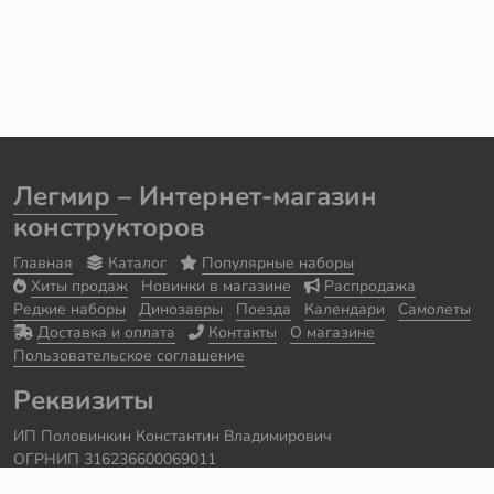
Легмир
– Интернет-магазин
конструкторов
Главная
Каталог
Популярные наборы
Хиты продаж
Новинки в магазине
Распродажа
Редкие наборы
Динозавры
Поезда
Календари
Самолеты
Доставка и оплата
Контакты
О магазине
Пользовательское соглашение
Реквизиты
ИП Половинкин Константин Владимирович
ОГРНИП 316236600069011
Часы работы: ежедневно с 10:00 до 20:00