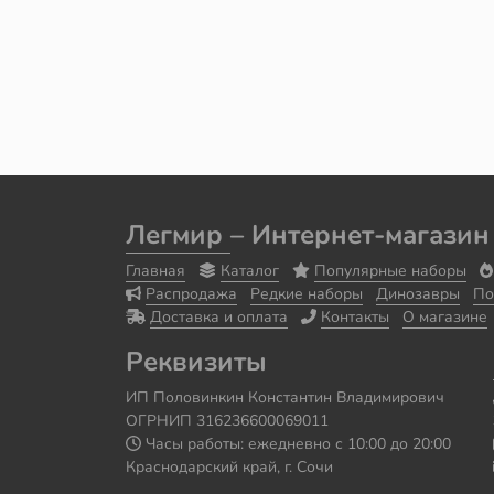
Легмир
– Интернет-магазин
Главная
Каталог
Популярные наборы
Распродажа
Редкие наборы
Динозавры
По
Доставка и оплата
Контакты
О магазине
Реквизиты
ИП Половинкин Константин Владимирович
ОГРНИП 316236600069011
Часы работы: ежедневно с 10:00 до 20:00
Краснодарский край, г. Сочи