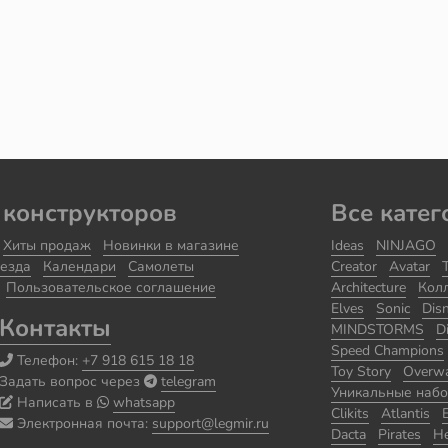
 конструкторов
Все катег
Хиты продаж
Новинки в магазине
Ideas
NINJAGO
езда
Календари
Самолеты
Creator
Avatar
Пользовательское соглашение
Architecture
Кол
Elves
Sonic
Dis
Контакты
MINDSTORMS
D
Speed Champions
Телефон:
+7 918 615 18 18
Toy Story
Overw
Задать вопрос через
telegram
Уникальные наб
Написать в
whatsapp
Clikits
Atlantis
Электронная почта:
support@legmir.ru
Dacta
Pirates
He