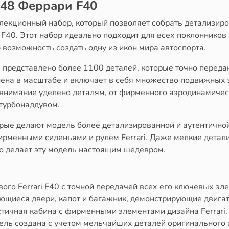
248 Феррари F40
ллекционный набор, который позволяет собрать детализир
i F40. Этот набор идеально подходит для всех поклоннико
 возможность создать одну из икон мира автоспорта.
0
представлено более 1100 деталей, которые точно переда
ена в масштабе и включает в себя множество подвижных э
 внимание уделено деталям, от фирменного аэродинамическ
 турбонаддувом.
орые делают модель более детализированной и аутентично
ирменными сиденьями и рулем Ferrari. Даже мелкие детали
о делает эту модель настоящим шедевром.
ого Ferrari F40 с точной передачей всех его ключевых эл
ющиеся двери, капот и багажник, демонстрирующие двигате
тичная кабина с фирменными элементами дизайна Ferrari.
ель создана с учетом мельчайших деталей оригинального