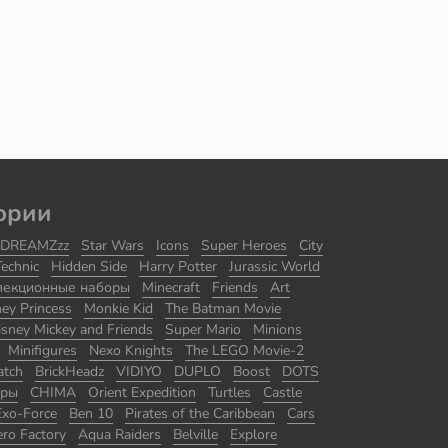
ории
DREAMZzz
Star Wars
Icons
Super Heroes
City
Technic
Hidden Side
Harry Potter
Jurassic World
лекционные наборы
Minecraft
Friends
Art
ney Princess
Monkie Kid
The Batman Movie
isney Mickey and Friends
Super Mario
Minions
Minifigures
Nexo Knights
The LEGO Movie-2
atch
BrickHeadz
VIDIYO
DUPLO
Boost
DOTS
оры
CHIMA
Orient Expedition
Turtles
Castle
Exo-Force
Ben 10
Pirates of the Caribbean
Cars
ro Factory
Aqua Raiders
Belville
Explore