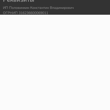
ИП Половинкин Константин Владимирович
ОГРНИП 316236600069011
Часы работы: ежедневно с 10:00 до 20:00
Краснодарский край, г. Сочи
Контакты
Телефон:
+7 918 615 18 18
Задать вопрос через
telegram
Написать в
whatsapp
Электронная почта:
support@legmir.ru
Сайт сделал
Роман Бровин
Все категории
Ideas
NINJAGO
DREAMZzz
Star Wars
Icons
Super Heroes
City
Creator
Avatar
Technic
Hidden Side
Harry Potter
Jurassic World
Architecture
Коллекционные наборы
Minecraft
Friends
Art
Elves
Sonic
Disney Princess
Monkie Kid
The Batman Movie
MINDSTORMS