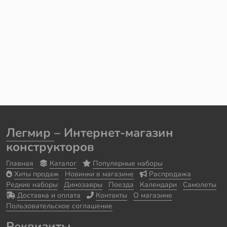
Легмир
– Интернет-магазин
конструкторов
Главная
Каталог
Популярные наборы
Хиты продаж
Новинки в магазине
Распродажа
Редкие наборы
Динозавры
Поезда
Календари
Самолеты
Доставка и оплата
Контакты
О магазине
Пользовательское соглашение
Реквизиты