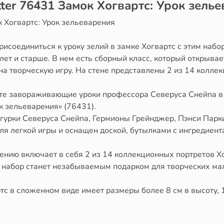
ter 76431 Замок Хогвартс: Урок зель
к Хогвартс: Урок зельеварения
исоединиться к уроку зелий в замке Хогвартс с этим на
 лет и старше. В нем есть сборный класс, который открывае
 творческую игру. На стене представлены 2 из 14 коллек
йте завораживающие уроки профессора Северуса Снейпа 
 зельеварения» (76431).
игурки Северуса Снейпа, Гермионы Грейнджер, Пэнси Парк
для легкой игры и оснащен доской, бутылками с ингредиен
рению включает в себя 2 из 14 коллекционных портретов Х
т набор станет незабываемым подарком для творческих ма
тс в сложенном виде имеет размеры более 8 см в высоту, 1