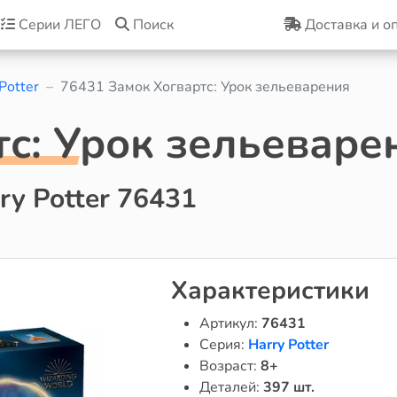
Серии ЛЕГО
Поиск
Доставка и о
Potter
76431 Замок Хогвартс: Урок зельеварения
тс: Урок зельеваре
y Potter 76431
Характеристики
Артикул:
76431
Серия:
Harry Potter
Возраст:
8+
Деталей:
397 шт.