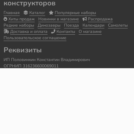
конструкторов
Главная
Каталог
Популярные наборы
Хиты продаж
Новинки в магазине
Распродажа
Редкие наборы
Динозавры
Поезда
Календари
Самолеты
Доставка и оплата
Контакты
О магазине
Пользовательское соглашение
Реквизиты
ИП Половинкин Константин Владимирович
ОГРНИП 316236600069011
Часы работы: ежедневно с 10:00 до 20:00
Краснодарский край, г. Сочи
Контакты
Телефон:
+7 918 615 18 18
Задать вопрос через
telegram
Написать в
whatsapp
Электронная почта:
support@legmir.ru