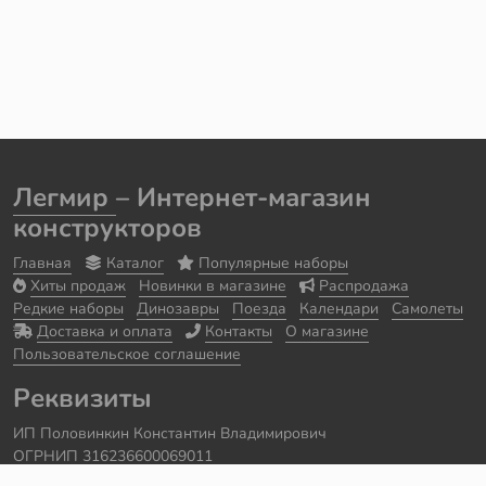
Легмир
– Интернет-магазин
конструкторов
Главная
Каталог
Популярные наборы
Хиты продаж
Новинки в магазине
Распродажа
Редкие наборы
Динозавры
Поезда
Календари
Самолеты
Доставка и оплата
Контакты
О магазине
Пользовательское соглашение
Реквизиты
ИП Половинкин Константин Владимирович
ОГРНИП 316236600069011
Часы работы: ежедневно с 10:00 до 20:00